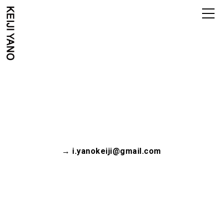
矢野 恵司 keiji yano
→ i.yanokeiji@gmail.com