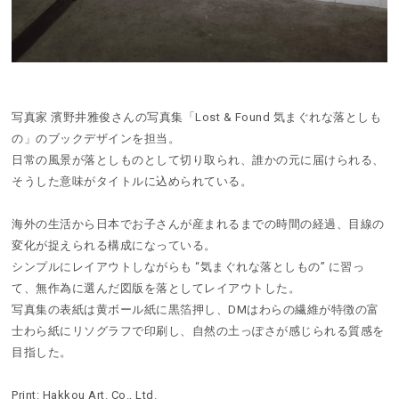
写真家 濱野井雅俊さんの写真集「Lost & Found 気まぐれな落としも
の」のブックデザインを担当。
日常の風景が落としものとして切り取られ、誰かの元に届けられる、
そうした意味がタイトルに込められている。
海外の生活から日本でお子さんが産まれるまでの時間の経過、目線の
変化が捉えられる構成になっている。
シンプルにレイアウトしながらも “気まぐれな落としもの” に習っ
て、無作為に選んだ図版を落としてレイアウトした。
写真集の表紙は黄ボール紙に黒箔押し、DMはわらの繊維が特徴の富
士わら紙にリソグラフで印刷し、自然の土っぽさが感じられる質感を
目指した。
Print: Hakkou Art. Co., Ltd.